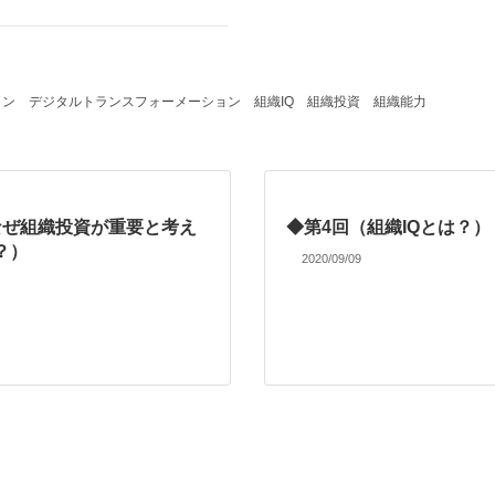
ョン
デジタルトランスフォーメーション
組織IQ
組織投資
組織能力
なぜ組織投資が重要と考え
◆第4回（組織IQとは？）
？）
2020/09/09