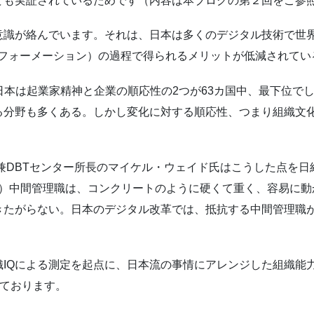
ても実証されているためです（内容は本ブログの第２回をご参
識が絡んでいます。それは、日本は多くのデジタル技術で世
スフォーメーション）の過程で得られるメリットが低減されてい
、⽇本は起業家精神と企業の順応性の2つが63カ国中、最下位
る分野も多くある。しかし変化に対する順応性、つまり組織⽂
兼DBTセンター所⻑のマイケル・ウェイド氏はこうした点を
企業の）中間管理職は、コンクリートのように硬くて重く、容易に
きたがらない。⽇本のデジタル改⾰では、抵抗する中間管理職
IQによる測定を起点に、日本流の事情にアレンジした組織能
えております。