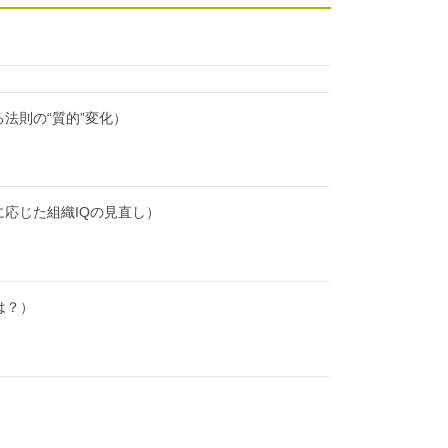
法則の“質的”変化）
に応じた組織IQの見直し）
は？）