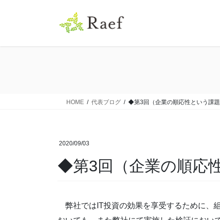
コ
ナ
ン
ビ
テ
ゲ
ン
ー
ツ
シ
に
ョ
移
ン
動
に
移
HOME
代表ブログ
◆第3回（企業の順応性という課
動
2020/09/03
◆第3回（企業の順応
弊社ではIT投資の効果を享受するために、