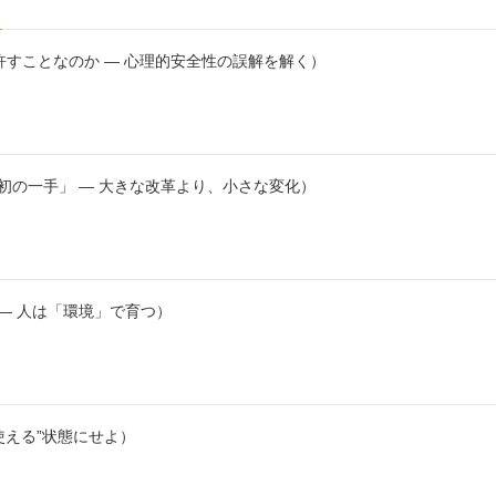
許すことなのか ― 心理的安全性の誤解を解く）
初の一手」 ― 大きな改革より、小さな変化）
 ― 人は「環境」で育つ）
使える”状態にせよ）