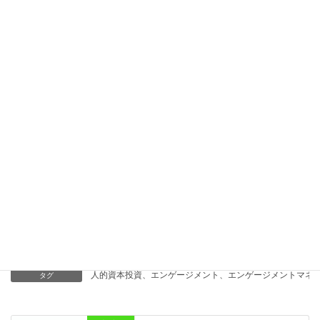
2023/09/30
◆第41回（データドリブンへの移行）
2023/08/20
◆第39回（ダブル・ループ思考の勧め）
2023/06/18
◆第38回（着目されるエンゲージメント・マネジメント）
2023/05/21
代表ブログ
カテゴリー
人的資本投資、エンゲージメント、エンゲージメントマネジ
タグ