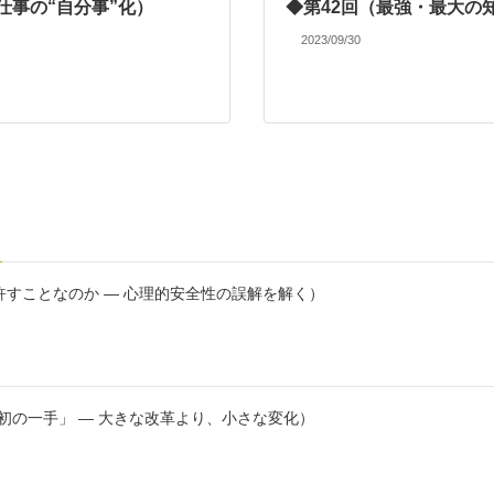
仕事の“自分事”化）
◆第42回（最強・最大の
2023/09/30
許すことなのか ― 心理的安全性の誤解を解く）
初の一手」 ― 大きな改革より、小さな変化）