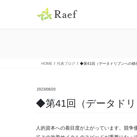
コ
ナ
ン
ビ
テ
ゲ
ン
ー
ツ
シ
に
ョ
移
ン
動
に
移
HOME
代表ブログ
◆第41回（データドリブンへの移
動
2023/08/20
◆第41回（データド
人的資本への着目度が上がっています。競争