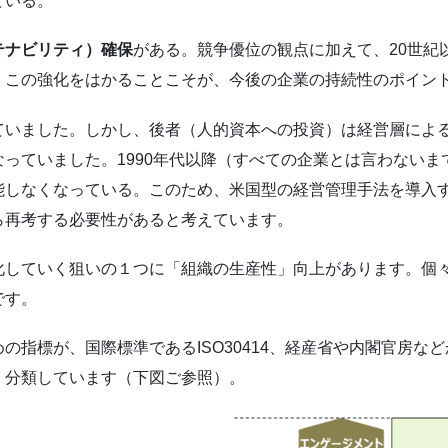
ている。
テナビリティ）確保
がある。競争優位の観点に加えて、20世紀
、この強化をはかることこそが、今後の企業の持続性のポイン
ていました。しかし、後者（人的資本への投資）は経営層によ
っていました。1990年代以降（すべての企業とは言わない
能しなくなっている。このため、米国型の経営管理手法を導入
ら再考する必要性があると考えています。
化していく狙いの１つに「組織の生産性」向上があります。個
です。
の指標が、国際標準であるISO30414、経産省や内閣官房な
、分類しています（下図ご参照）。