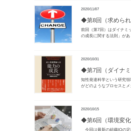
2020/11/07
◆第8回（求められ
前回（第7回）はダイナミ
の成長に関する法則」があり
2020/10/31
◆第7回（ダイナ
知性発達科学という研究領
がどのようなプロセスとメ
2020/10/15
◆第6回（環境変化
今回は最新の組織IQの定