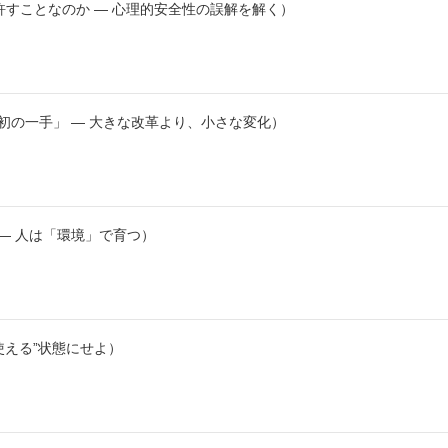
許すことなのか ― 心理的安全性の誤解を解く）
初の一手」 ― 大きな改革より、小さな変化）
 ― 人は「環境」で育つ）
使える”状態にせよ）