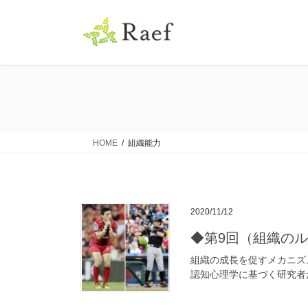
コ
ナ
ン
ビ
テ
ゲ
ン
ー
ツ
シ
に
ョ
移
ン
動
に
移
HOME
組織能力
動
2020/11/12
◆第9回（組織の
組織の成長を促すメカニズ
認知心理学に基づく研究者