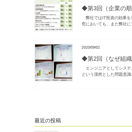
◆第3回（企業の
弊社ではIT投資の効果を
究においても、また弊社に
2020/09/02
◆第2回（なぜ組
エンジニアとしてシステム
という漠然とした問題意識を
最近の投稿