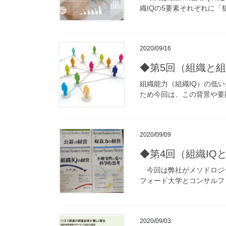
織IQの5要素それぞれに「
2020/09/16
◆第5回（組織と
組織能力（組織IQ）の低
ため今回は、この背景や要因
2020/09/09
◆第4回（組織IQ
今回は弊社がメソドロジー
フォード大学とコンサルフ
2020/09/03