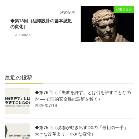
代表ブログ
次の記事
◆第13回（組織設計の基本思想
の変化）
2021/04/09
最近の投稿
◆第76回（「失敗を許す」とは何を許すことなの
か ― 心理的安全性の誤解を解く）
2026/07/19
◆第75回（現場が動き出すDXの「最初の一手」 ―
大きな改革より、小さな変化）