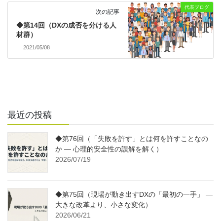
代表ブログ
次の記事
◆第14回（DXの成否を分ける人
材群）
2021/05/08
最近の投稿
◆第76回（「失敗を許す」とは何を許すことなの
か ― 心理的安全性の誤解を解く）
2026/07/19
◆第75回（現場が動き出すDXの「最初の一手」 ―
大きな改革より、小さな変化）
2026/06/21