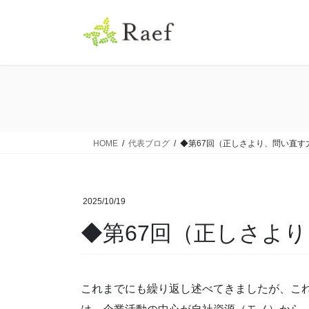
コ
ナ
ン
ビ
テ
ゲ
ン
ー
ツ
シ
に
ョ
移
ン
動
に
移
HOME
代表ブログ
◆第67回（正しさより、問い直す
動
2025/10/19
◆第67回（正しさよ
これまでにも繰り返し述べてきましたが、こ