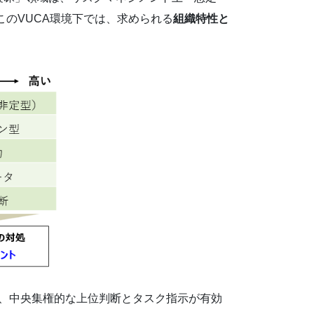
のVUCA環境下では、求められる
組織特性と
、中央集権的な上位判断とタスク指示が有効