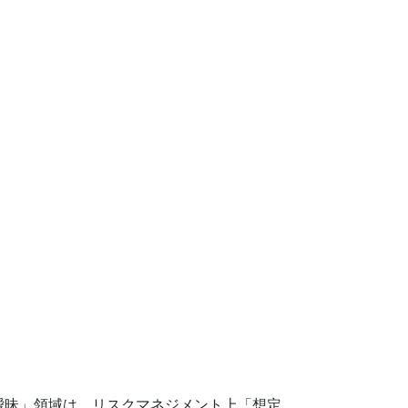
曖昧」領域は、リスクマネジメント上「想定