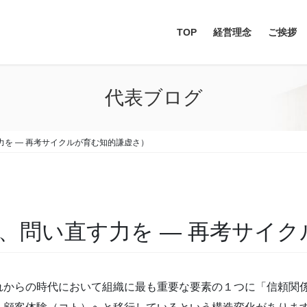
TOP
経営理念
ご挨拶
代表ブログ
力を ― 再考サイクルが育む知的謙虚さ）
り、問い直す力を ― 再考サイ
れからの時代において組織に最も重要な要素の１つに「信頼関